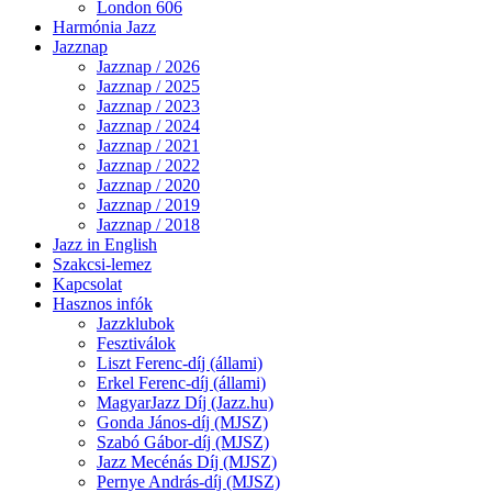
London 606
Harmónia Jazz
Jazznap
Jazznap / 2026
Jazznap / 2025
Jazznap / 2023
Jazznap / 2024
Jazznap / 2021
Jazznap / 2022
Jazznap / 2020
Jazznap / 2019
Jazznap / 2018
Jazz in English
Szakcsi-lemez
Kapcsolat
Hasznos infók
Jazzklubok
Fesztiválok
Liszt Ferenc-díj (állami)
Erkel Ferenc-díj (állami)
MagyarJazz Díj (Jazz.hu)
Gonda János-díj (MJSZ)
Szabó Gábor-díj (MJSZ)
Jazz Mecénás Díj (MJSZ)
Pernye András-díj (MJSZ)