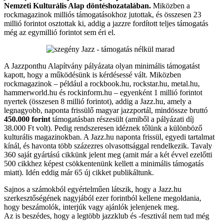
Nemzeti Kulturális Alap döntéshozatalában.
Miközben a
rockmagazinok milliós támogatásokhoz jutottak, és összesen 23
millió forintot osztottak ki, addig a jazzre fordított teljes támogatás
még az egymillió forintot sem éri el.
A Jazzponthu Alapítvány pályázata olyan minimális támogatást
kapott, hogy a működésünk is kérdésessé vált. Miközben
rockmagazinok – például a rockbook.hu, rockstar.hu, metal.hu,
hammerworld.hu és rockinform.hu – egyenként 1 millió forintot
nyertek (összesen 8 millió forintot), addig a Jazz.hu, amely a
legnagyobb, naponta frissülő magyar jazzportál, mindössze bruttó
450.000 forint
támogatásban részesült (amiből a pályázati díj
38.000 Ft volt). Pedig rendszeresen idéznek tőlünk a különböző
kulturális magazinokban. A Jazz.hu naponta frissül, egyedi tartalmat
kínál, és havonta több százezres olvasottsággal rendelkezik. Tavaly
360 saját gyártású cikkünk jelent meg (amit már a két évvel ezelőtti
500 cikkhez képest csökkentenünk kellett a minimális támogatás
miatt). Idén eddig már 65 új cikket publikáltunk.
Sajnos a számokból egyértelműen látszik, hogy a Jazz.hu
szerkesztőségének nagyjából ezer forintból kellene megoldania,
hogy beszámolók, interjúk vagy ajánlók jelenjenek meg.
Az is beszédes, hogy a legtöbb jazzklub és -fesztivál nem tud még