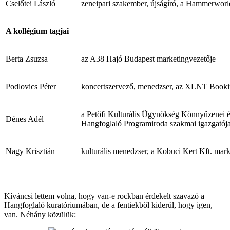
Cselőtei László
zeneipari szakember, újságíró, a Hammerworld
A kollégium tagjai
Berta Zsuzsa
az A38 Hajó Budapest marketingvezetője
Podlovics Péter
koncertszervező, menedzser, az XLNT Booki
a Petőfi Kulturális Ügynökség Könnyűzenei 
Dénes Adél
Hangfoglaló Programiroda szakmai igazgatój
Nagy Krisztián
kulturális menedzser, a Kobuci Kert Kft. mar
Kíváncsi lettem volna, hogy van-e rockban érdekelt szavazó a
Hangfoglaló kuratóriumában, de a fentiekből kiderül, hogy igen,
van. Néhány közülük: