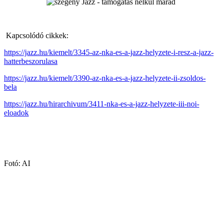
Kapcsolódó cikkek:
https://jazz.hu/kiemelt/3345-az-nka-es-a-jazz-helyzete-i-resz-a-jazz-
hatterbeszorulasa
https://jazz.hu/kiemelt/3390-az-nka-es-a-jazz-helyzete-ii-zsoldos-
bela
https://jazz.hu/hirarchivum/3411-nka-es-a-jazz-helyzete-iii-noi-
eloadok
Fotó: AI