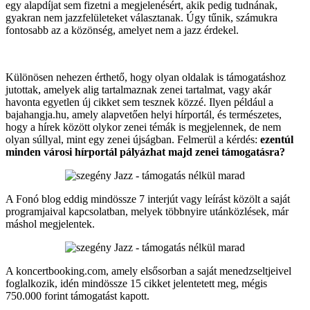
egy alapdíjat sem fizetni a megjelenésért, akik pedig tudnának,
gyakran nem jazzfelületeket választanak. Úgy tűnik, számukra
fontosabb az a közönség, amelyet nem a jazz érdekel.
Különösen nehezen érthető, hogy olyan oldalak is támogatáshoz
jutottak, amelyek alig tartalmaznak zenei tartalmat, vagy akár
havonta egyetlen új cikket sem tesznek közzé. Ilyen például a
bajahangja.hu, amely alapvetően helyi hírportál, és természetes,
hogy a hírek között olykor zenei témák is megjelennek, de nem
olyan súllyal, mint egy zenei újságban. Felmerül a kérdés:
ezentúl
minden városi hírportál pályázhat majd zenei támogatásra?
A Fonó blog eddig mindössze 7 interjút vagy leírást közölt a saját
programjaival kapcsolatban, melyek többnyire utánközlések, már
máshol megjelentek.
A koncertbooking.com, amely elsősorban a saját menedzseltjeivel
foglalkozik, idén mindössze 15 cikket jelentetett meg, mégis
750.000 forint támogatást kapott.