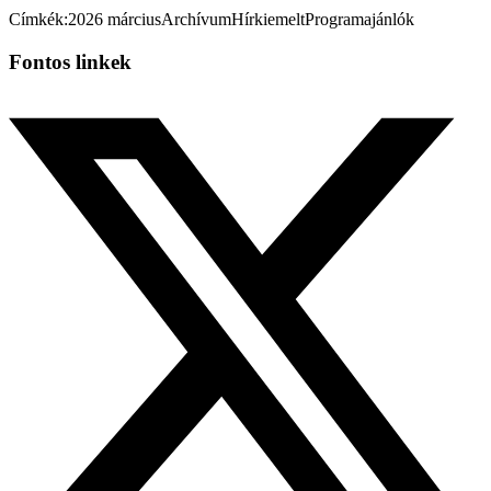
Címkék:
2026 március
Archívum
Hír
kiemelt
Programajánlók
Fontos linkek