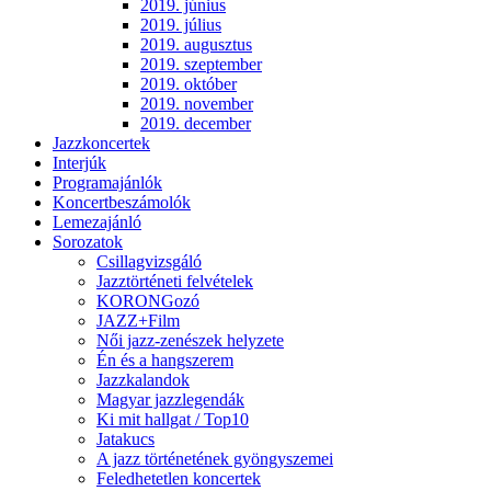
2019. június
2019. július
2019. augusztus
2019. szeptember
2019. október
2019. november
2019. december
Jazzkoncertek
Interjúk
Programajánlók
Koncertbeszámolók
Lemezajánló
Sorozatok
Csillagvizsgáló
Jazztörténeti felvételek
KORONGozó
JAZZ+Film
Női jazz-zenészek helyzete
Én és a hangszerem
Jazzkalandok
Magyar jazzlegendák
Ki mit hallgat / Top10
Jatakucs
A jazz történetének gyöngyszemei
Feledhetetlen koncertek