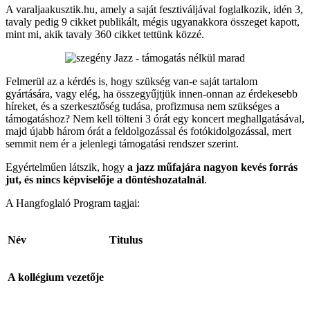
A varaljaakusztik.hu, amely a saját fesztiváljával foglalkozik, idén 3,
tavaly pedig 9 cikket publikált, mégis ugyanakkora összeget kapott,
mint mi, akik tavaly 360 cikket tettünk közzé.
Felmerül az a kérdés is, hogy szükség van-e saját tartalom
gyártására, vagy elég, ha összegyűjtjük innen-onnan az érdekesebb
híreket, és a szerkesztőség tudása, profizmusa nem szükséges a
támogatáshoz? Nem kell tölteni 3 órát egy koncert meghallgatásával,
majd újabb három órát a feldolgozással és fotókidolgozással, mert
semmit nem ér a jelenlegi támogatási rendszer szerint.
Egyértelműen látszik, hogy
a jazz műfajára nagyon kevés forrás
jut, és nincs képviselője a döntéshozatalnál
.
A Hangfoglaló Program tagjai:
Név
Titulus
A kollégium vezetője